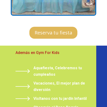
Reserva tu fiesta
Además en Gym For Kids
Aquafiesta, Celebremos tu
cumpleaños
Vacaciones, El mejor plan de
diversión
Visítanos con tu jardín Infantil