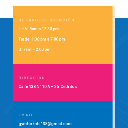
HORARIO DE ATENCIÓN
L – V: 8am a 12:30 pm
Tarde: 1:30 pm a 7:00 pm
S: 7am – 2:00 pm
DIRECCIÓN
Calle 138 N° 10 A – 35 Cedritos
EMAIL
gymforkids138@gmail.com