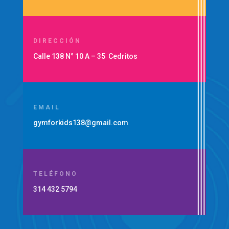
DIRECCIÓN
Calle 138 N° 10 A – 35 Cedritos
EMAIL
gymforkids138@gmail.com
TELÉFONO
314 432 5794