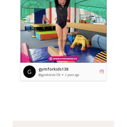
gymforkids138
@gymforkids138
2 years ago