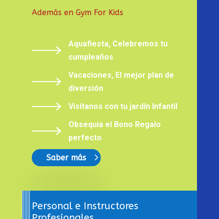
Además en Gym For Kids
Aquafiesta, Celebremos tu
cumpleaños
Vacaciones, El mejor plan de
diversión
Visítanos con tu jardín Infantil
Obsequia el Bono Regalo
perfecto
Saber más
Personal e Instructores
Profesionales