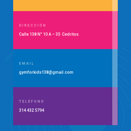
DIRECCIÓN
Calle 138 N° 10 A – 35 Cedritos
EMAIL
gymforkids138@gmail.com
TELÉFONO
314 432 5794