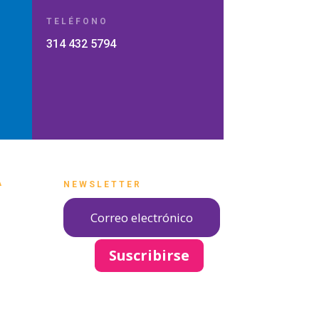
TELÉFONO
m
314 432 5794
A
NEWSLETTER
Suscribirse