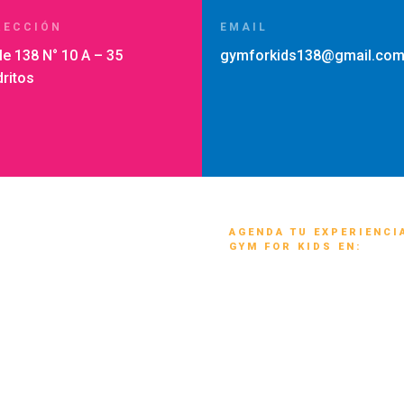
RECCIÓN
EMAIL
le 138 N° 10 A – 35
gymforkids138@gmail.co
ritos
AGENDA TU EXPERIENCI
GYM FOR KIDS EN:
Natación
Patinaje
Gimnasia
Parkour