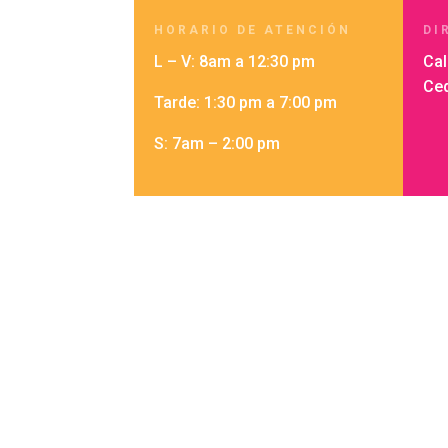
HORARIO DE ATENCIÓN
DI
L – V: 8am a 12:30 pm
Cal
Ced
Tarde: 1:30 pm a 7:00 pm
S: 7am – 2:00 pm
N