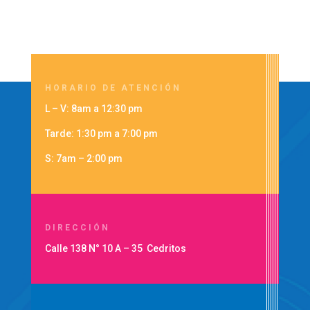
HORARIO DE ATENCIÓN
L – V: 8am a 12:30 pm
Tarde: 1:30 pm a 7:00 pm
S: 7am – 2:00 pm
DIRECCIÓN
Calle 138 N° 10 A – 35 Cedritos